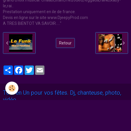
le,rai..
Prestation uniquement en ile de france.
Devis en ligne sur le site www.DjeepyProd.com
A TRES BIENTOT VA SAVOIR....."
Retour
Partager
Facebook
Twitter
Email
Tout en Un pour vos fêtes. Dj, chanteuse, photo,
vidéo.
Caméraman événementiel
Photographe événementiel
Chanteuse cocktails / karaoké