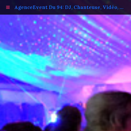
AgenceEvent Du 94: DJ, Chanteuse, Vidéo, Photo.