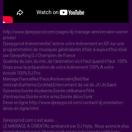
http://www.djeepyprod.com/pages/dj-mariage-anniversaire-soiree-
privee/
Djeepyprod évènementiel 'anime votre évènement en IDF sur une
programmation de musiques généralistes d'hier à aujourd'hui mixé
par DjeepyKing DJ Champion de france
Qualitée du son, du mix ,de l'animation où il faut quand il faut. 100%
Dispo pour la préparation de votre évènement 100% A votre
écoute.100% DJ Pro.
Mariage;Fiancailles/Pacs;Anniversaire;Bat/Bar
mitzvah;Bathème;Cocktail;Enterrement de vie de Jf/Jh;Saint
Sylvestre;Soirée étudiante;Soirée célibataire;Fête
d'entreprise;Soirée entre amis;Soirée disco Funk
Devis en ligne http://www.djeepyprod.com/contact/dj-prestation-
devis-en-ligne.html
Djeepyprod.com c est aussi....
LE MARIAGE A ORIENTAL ambiancé par DJ Fejta . Nous avons le plus
grand choix musical. Chaabi,staifi,mezoued,reggada,raiNb,kaby­