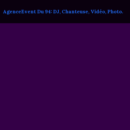
AgenceEvent Du 94: DJ, Chanteuse, Vidéo, Photo.