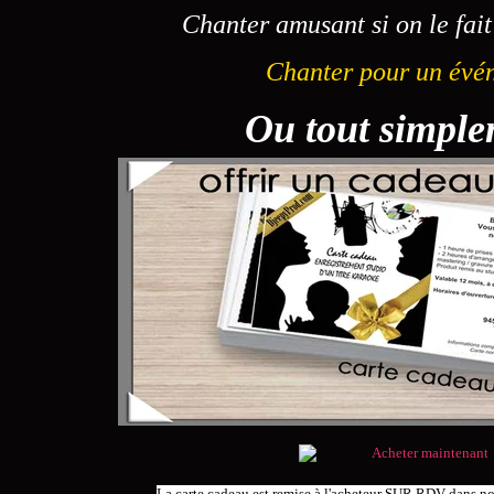
Chanter amusant si on le fait 
Chanter pour un évé
Ou tout simple
La carte cadeau est remise à l'acheteur SUR RDV dans no