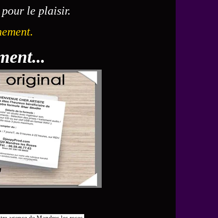
pour le plaisir.
nement.
ment...
tre agence de Mandres les roses.