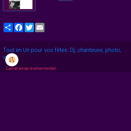
Partager
Facebook
Twitter
Email
Tout en Un pour vos fêtes. Dj, chanteuse, photo,
vidéo.
Caméraman événementiel
Photographe événementiel
Chanteuse cocktails / karaoké
DJ Set Live Let's Funk Tonight
Dj pour Anniversaire en IDF